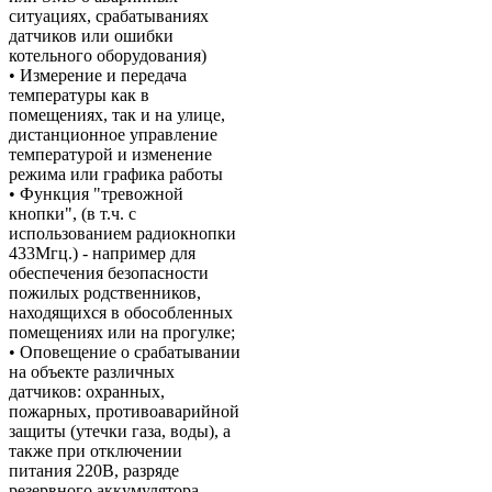
ситуациях, срабатываниях
датчиков или ошибки
котельного оборудования)
• Измерение и передача
температуры как в
помещениях, так и на улице,
дистанционное управление
температурой и изменение
режима или графика работы
• Функция "тревожной
кнопки", (в т.ч. с
использованием радиокнопки
433Мгц.) - например для
обеспечения безопасности
пожилых родственников,
находящихся в обособленных
помещениях или на прогулке;
• Оповещение о срабатывании
на объекте различных
датчиков: охранных,
пожарных, противоаварийной
защиты (утечки газа, воды), а
также при отключении
питания 220В, разряде
резервного аккумулятора,