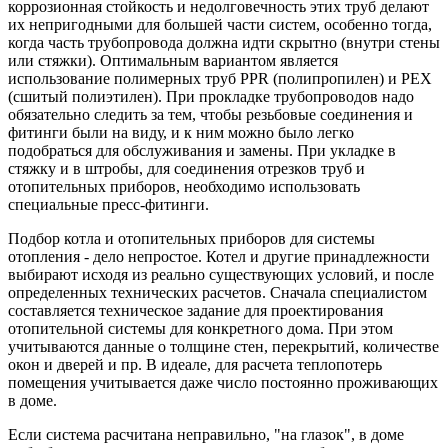
коррозионная стойкость и недолговечность этих труб делают
их непригодными для большей части систем, особенно тогда,
когда часть трубопровода должна идти скрытно (внутри стены
или стяжки). Оптимальным вариантом является
использование полимерных труб PPR (полипропилен) и PEX
(сшитый полиэтилен). При прокладке трубопроводов надо
обязательно следить за тем, чтобы резьбовые соединения и
фитинги были на виду, и к ним можно было легко
подобраться для обслуживания и замены. При укладке в
стяжку и в штробы, для соединения отрезков труб и
отопительных приборов, необходимо использовать
специальные пресс-фитинги.
Подбор котла и отопительных приборов для системы
отопления - дело непростое. Котел и другие принадлежности
выбирают исходя из реально существующих условий, и после
определенных технических расчетов. Сначала специалистом
составляется техническое задание для проектирования
отопительной системы для конкретного дома. При этом
учитываются данные о толщине стен, перекрытий, количестве
окон и дверей и пр. В идеале, для расчета теплопотерь
помещения учитывается даже число постоянно проживающих
в доме.
Если система расчитана неправильно, "на глазок", в доме