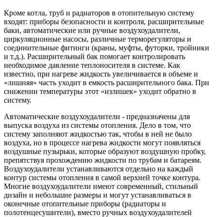
Кроме котла, труб и радиаторов в отопительную систему
входят: приборы безопасности и контроля, расширительные
баки, автоматические или ручные воздухоудалители,
циркуляционные насосы, различные терморегуляторы и
соединительные фитинги (краны, муфты, футорки, тройники
и т.д.). Расширительный бак помогает контролировать
необходимое давление теплоносителя в системе. Как
известно, при нагреве жидкость увеличивается в объеме и
«лишняя» часть уходит в емкость расширительного бака. При
снижении температуры этот «излишек» уходит обратно в
систему.
Автоматические воздухоудалители - предназначены для
выпуска воздуха из системы отопления. Дело в том, что
систему заполняют жидкостью так, чтобы в ней не было
воздуха, но в процессе нагрева жидкости могут появляться
воздушные пузырьки, которые образуют воздушную пробку,
препятствуя прохождению жидкости по трубам и батареям.
Воздухоудалители устанавливаются отдельно на каждый
контур системы отопления в самой верхней точке контура.
Многие воздухоудалители имеют современный, стильный
дизайн и небольшие размеры и могут устанавливаться в
оконечные отопительные приборы (радиаторы и
полотенцесушители), вместо ручных воздухоудалителей