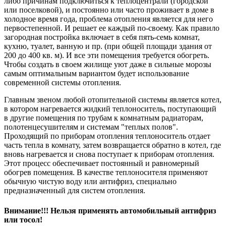
либо причинам подключиться к теплоцентрали (городской
или поселковой), и постоянно или часто проживает в доме в
холодное время года, проблема отопления является для него
первостепенной. И решает ее каждый по-своему. Как правило
загородная постройка включает в себя пять-семь комнат,
кухню, туалет, ванную и пр. (при общей площади здания от
200 до 400 кв. м). И все эти помещения требуется обогреть.
Чтобы создать в своем жилище уют даже в сильные морозы
самым оптимальным вариантом будет использование
современной системы отопления.
Главным звеном любой отопительной системы является котел,
в котором нагревается жидкий теплоноситель, поступающий
в другие помещения по трубам к комнатным радиаторам,
полотенцесушителям и системам "теплых полов".
Проходящий по приборам отопления теплоноситель отдает
часть тепла в комнату, затем возвращается обратно в котел, где
вновь нагревается и снова поступает к приборам отопления.
Этот процесс обеспечивает постоянный и равномерный
обогрев помещения. В качестве теплоносителя применяют
обычную чистую воду или антифриз, специально
предназначенный для систем отопления.
Внимание!!! Нельзя применять автомобильный антифриз
или тосол!